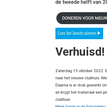
de tweede helft van 20
5
6
7
8
Verhuisd!
Zaterdag 15 oktober 2022. 
naar het nieuwe clubhuis. Met
Daarna is er druk gewerkt om
en krijgt het materiaal een pl
clubhuis.
Meer foto’s in de fotogalerij