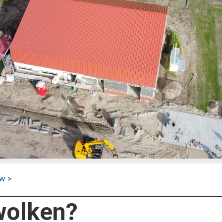
w >
wolken?