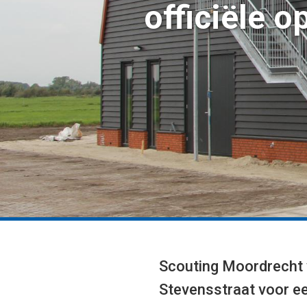
officiële 
1
2
Scouting Moordrecht v
3
Stevensstraat voor e
4