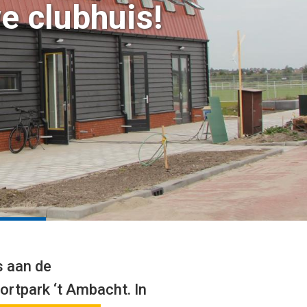
e clubhuis!
s aan de
ortpark ‘t Ambacht. In