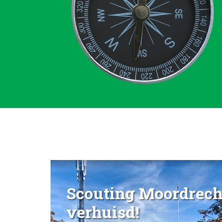
Scouting Moordrecht
verhuisd!